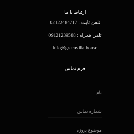
ارتباط با ما
تلفن ثابت : 02122484717
تلفن همراه : 09121239588
info@greenvilla.house
فرم تماس
ن
ا
م
*
ش
م
ا
ر
م
ه
و