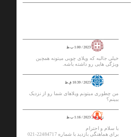
7 دیدگاه
آرش کرمانی
ژانویه 1, 2023 / 1:00 ب.ظ
خیلی جالبه که ویلای چوبی میتونه همچین
ویژگی هایی رو داشته باشه.
مریم ال طاها
ژانویه 8, 2023 / 10:39 ق.ظ
من چطوری میتونم ویلاهای شما رو از نزدیک
ببینم؟
greenadmin
ژانویه 9, 2023 / 1:16 ب.ظ
با سلام و احترام
برای هماهنگی بازدید با شماره 22484717-021