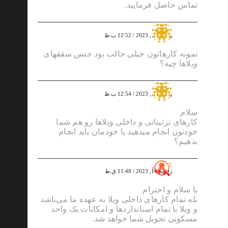
تماس حاصل فرمایید.
علیرضا کاسککی
ژانویه 10, 2023 / 12:52 ب.ظ
نمونه کارهاتون خیلی جالب بود جنس سقفهای
ویلاها چیه؟
امیر حسن زاده
ژانویه 10, 2023 / 12:54 ب.ظ
سلام
کارهای تزئیناتی و داخلی ویلاها رو هم شما
خودتون انجام میدهید یا خودمان باید انجام
بدهیم؟
greenadmin
ژانویه 14, 2023 / 11:48 ق.ظ
با سلام و احترام
بله تمام کارهای داخلی ویلا به عهده ما می‌باشد
و ویلا با تمام استانداردها و امکانات یک واحد
مسکونی تحویل شما خواهد شد.