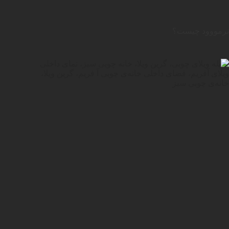
ترمووود چیست؟