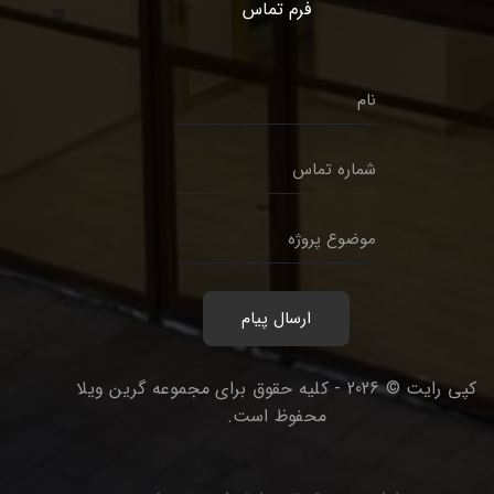
فرم تماس
ن
ا
م
ش
*
م
ا
م
ر
و
ه
ض
ت
و
م
ارسال پیام
ع
ا
پ
س
ر
کپی رایت © 2026 - کلیه حقوق برای مجموعه گرین ویلا
*
و
محفوظ است.
ژ
ه
*