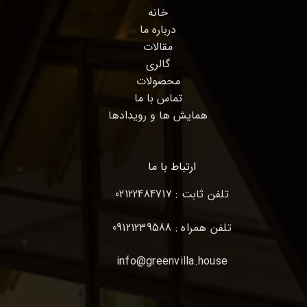
خانه
درباره ما
مقالات
گالری
محصولات
تماس با ما
همایش ها و رویدادها
ارتباط با ما
تلفن ثابت : 02122484717
تلفن همراه : 09121239588
info@greenvilla.house