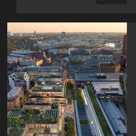
بلندترین
برج
چوبی
جهان
با
رشد
جنگل
در
کمتر
از
25
دقیقه
جایگزین
شد