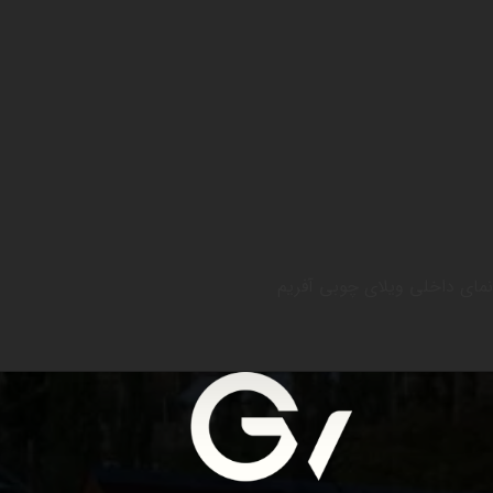
نمای داخلی ویلای چوبی آفریم