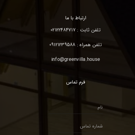
ارتباط با ما
تلفن ثابت : 02122484717
تلفن همراه : 09121239588
info@greenvilla.house
فرم تماس
ن
ا
م
ش
*
م