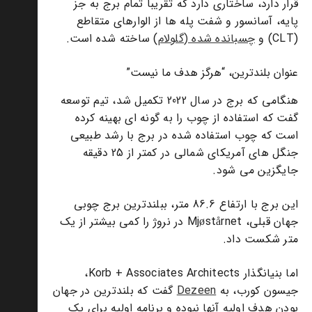
قرار دارد، ساختاری دارد که تقریباً تمام برج به جز
پایه، آسانسور و شفت پله ها از الوارهای متقاطع
(CLT) و
چسبانده شده (گلولام
) ساخته شده است.
عنوان بلندترین، “هرگز هدف ما نیست”
هنگامی که برج در سال 2022 تکمیل شد، تیم توسعه
گفت که استفاده از چوب را به گونه ای بهینه کرده
است که چوب استفاده شده در برج با رشد طبیعی
جنگل های آمریکای شمالی در کمتر از 25 دقیقه
جایگزین می شود.
این برج با ارتفاع 86.6 متر، ببلندترین برج چوبی
جهان قبلی، Mjøstårnet در نروژ را کمی بیشتر از یک
متر شکست داد.
اما بنیانگذار Korb + Associates Architects،
جیسون کورب، به
Dezeen
گفت که بلندترین در جهان
بودن هدف اولیه آنها نبوده و برنامه اولیه برای یک