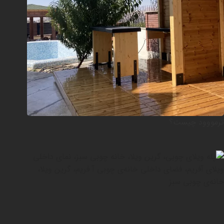
ترمووود چیست؟