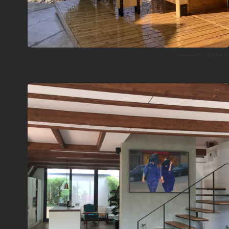
ترمووود چیست؟