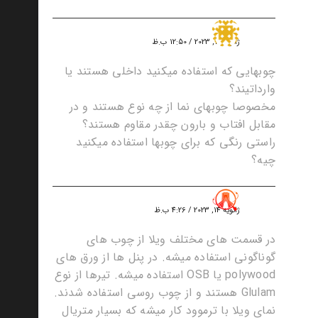
امین جواهری
ژانویه 10, 2023 / 12:50 ب.ظ
چوبهایی که استفاده میکنید داخلی هستند یا
وارداتیند؟
مخصوصا چوبهای نما از چه نوع هستند و در
مقابل افتاب و بارون چقدر مقاوم هستند؟
راستی رنگی که برای چوبها استفاده میکنید
چیه؟
greenadmin
ژانویه 14, 2023 / 4:26 ب.ظ
در قسمت های مختلف ویلا از چوب های
گوناگونی استفاده میشه. در پنل ها از ورق های
polywood یا OSB استفاده میشه. تیرها از نوع
Glulam هستند و از چوب روسی استفاده شدند.
نمای ویلا با ترموود کار میشه که بسیار متریال