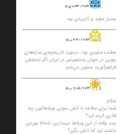
مسعود جهان نما
ژانویه 8, 2023 / 10:43 ق.ظ
بسیار مفید و کاربردی بود
امیرحسین
ژانویه 9, 2023 / 3:30 ب.ظ
مطلب مفیدی بود. درمورد تاریخچه‌ی سازه‌های
چوبی در جهان به‌خصوص در ایران اگر تحقیقی
فراهم‌آورید ممنون می‌شم.
مرتضی حیدری
ژانویه 9, 2023 / 11:05 ب.ظ
سلام
شما برای مقابله با اتش سوزی ویلاهاتون چه
فکری کرده اید؟
چند وقته از این ویلاها میسازین تاحالا موردی
داشته اید که اتش بگیر؟