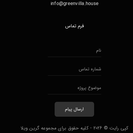
info@greenvilla.house
فرم تماس
ن
ا
م
ش
*
م
ا
م
ر
و
ه
ض
ت
و
م
ارسال پیام
ع
ا
پ
س
ر
کپی رایت © 2026 - کلیه حقوق برای مجموعه گرین ویلا
*