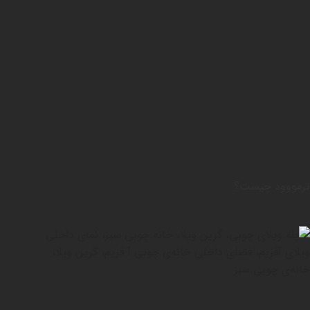
ترمووود چیست؟